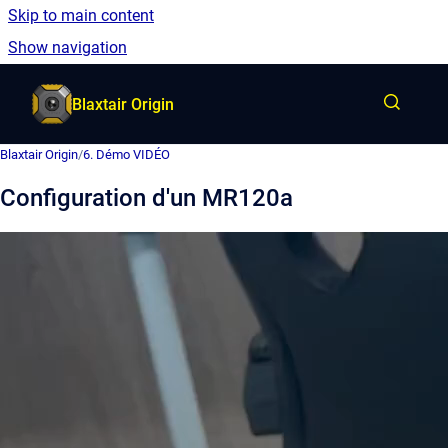
Skip to main content
French
Show navigation
Go to homepage
Blaxtair Origin
Blaxtair Origin
/
6. Démo VIDÉO
Configuration d'un MR120a